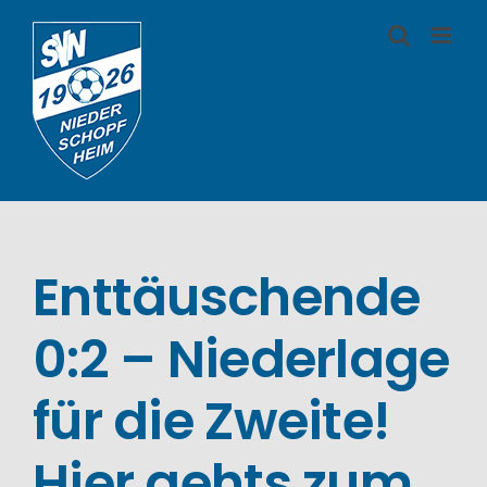
Zum
Inhalt
springen
Enttäuschende
0:2 – Niederlage
für die Zweite!
Hier gehts zum