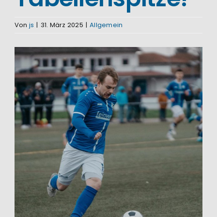
Von
js
|
31. März 2025
|
Allgemein
Zeige
grösseres
Bild