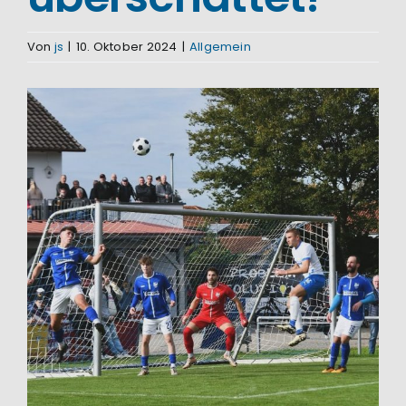
Von
js
|
10. Oktober 2024
|
Allgemein
Zeige
grösseres
Bild