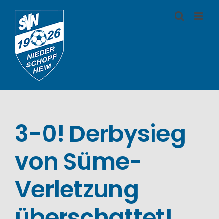
Zum
Inhalt
springen
3-0! Derbysieg
von Süme-
Verletzung
überschattet!